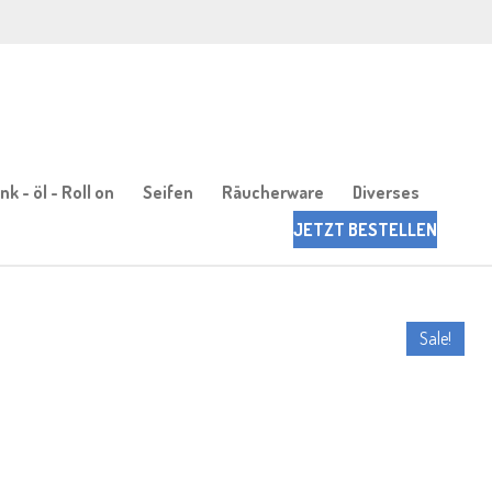
k - öl - Roll on
Seifen
Räucherware
Diverses
JETZT BESTELLEN
Sale!