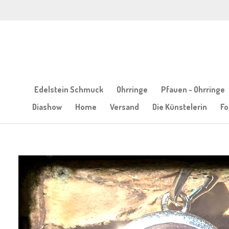
Zum
Hauptinhalt
springen
Edelstein Schmuck
Ohrringe
Pfauen - Ohrringe
Diashow
Home
Versand
Die Künstelerin
Fo