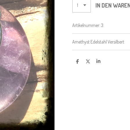
IN DEN WARE
Artikelnummer:
3
Amethyst Edelstahl Versilbert
T
T
T
E
E
E
I
I
I
L
L
L
E
E
E
N
N
N