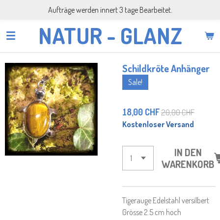
Aufträge werden innert 3 tage Bearbeitet.
Zum
Hauptinhalt
NATUR - GLANZ
springen
Schildkröte Anhänger
Sale!
18,00 CHF
20,00 CHF
Kostenloser Versand
IN DEN
WARENKORB
Tigerauge Edelstahl versilbert
Grösse 2.5 cm hoch