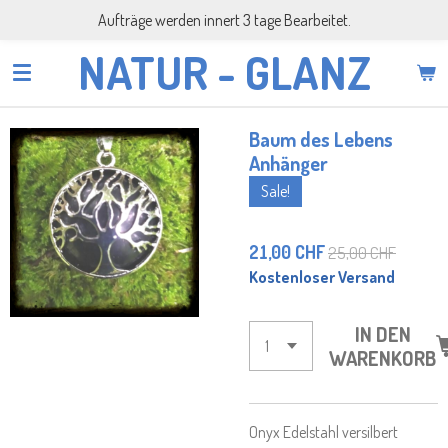
Aufträge werden innert 3 tage Bearbeitet.
Zum
Hauptinhalt
NATUR - GLANZ
springen
Baum des Lebens
Anhänger
Sale!
21,00 CHF
25,00 CHF
Kostenloser Versand
IN DEN
WARENKORB
Onyx Edelstahl versilbert