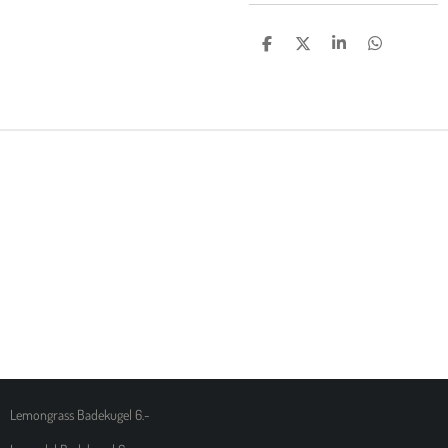
T
T
T
T
E
E
E
E
I
I
I
I
L
L
L
L
E
E
E
E
N
N
N
N
Lemongrass Badekugel 6.-